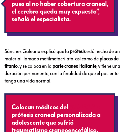
pues al no haber cobertura craneal,
el cerebro queda muy expuesto”,
señaló el especialista.
Sánchez Galeana explicó que la
prótesis
está hecha de un
material llamado metilmetacrilato, así como de
placas de
titanio
, y se coloca en la
parte craneal faltante
, y tiene una
duración permanente, con la finalidad de que el paciente
tenga una vida normal.
Colocan médicos del
@IMSSGro
prótesis craneal personalizada a
adolescente que sufrió
traumatismo craneoencefálico.