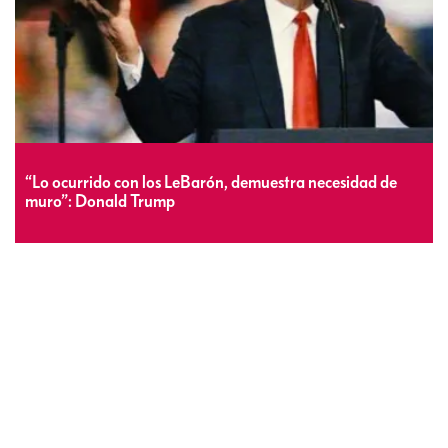
“Lo ocurrido con los LeBarón, demuestra necesidad de
muro”: Donald Trump