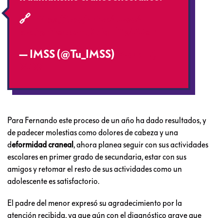
🔗
https://t.co/nrtzcAUeoA
pic.twitter.com/GfaHYw00eP
— IMSS (@Tu_IMSS)
March 7,
2022
Para Fernando este proceso de un año ha dado resultados, y
de padecer molestias como dolores de cabeza y una
d
eformidad craneal
, ahora planea seguir con sus actividades
escolares en primer grado de secundaria, estar con sus
amigos y retomar el resto de sus actividades como un
adolescente es satisfactorio.
El padre del menor expresó su agradecimiento por la
atención recibida, ya que aún con el diagnóstico grave que