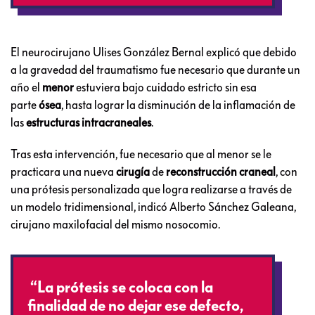
El neurocirujano Ulises González Bernal explicó que debido
a la gravedad del traumatismo fue necesario que durante un
año el
menor
estuviera bajo cuidado estricto sin esa
parte
ósea
, hasta lograr la disminución de la inflamación de
las
estructuras intracraneales
.
Tras esta intervención, fue necesario que al menor se le
practicara una nueva
cirugía
de
reconstrucción craneal
, con
una prótesis personalizada que logra realizarse a través de
un modelo tridimensional, indicó Alberto Sánchez Galeana,
cirujano maxilofacial del mismo nosocomio.
“La prótesis se coloca con la
finalidad de no dejar ese defecto,