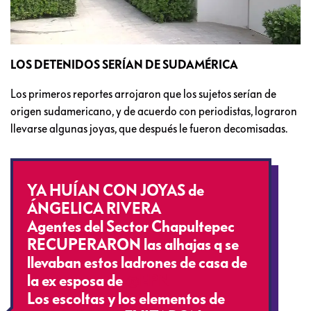
LOS DETENIDOS SERÍAN DE SUDAMÉRICA
Los primeros reportes arrojaron que los sujetos serían de
origen sudamericano, y de acuerdo con periodistas, lograron
llevarse algunas joyas, que después le fueron decomisadas.
YA HUÍAN CON JOYAS de
ÁNGELICA RIVERA
Agentes del Sector Chapultepec
RECUPERARON las alhajas q se
llevaban estos ladrones de casa de
la ex esposa de
@EPN
Los escoltas y los elementos de