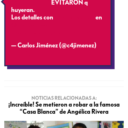
@SSP_CDMX
EVITARON q
huyeran.
Los detalles con
@franciscozea
en
@imagenZea
pic.twitter.com/jqvEKTCQN4
— Carlos Jiménez (@c4jimenez)
July 19, 2019
NOTICIAS RELACIONADAS A:
¡Increíble! Se metieron a robar a la famosa
“Casa Blanca” de Angélica Rivera