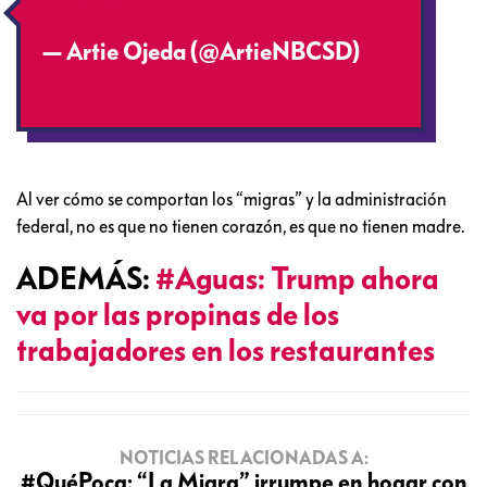
pic.twitter.com/ykrAXAijPQ
— Artie Ojeda (@ArtieNBCSD)
May 7, 2018
Al ver cómo se comportan los “migras” y la administración
federal, no es que no tienen corazón, es que no tienen madre.
ADEMÁS:
#Aguas: Trump ahora
va por las propinas de los
trabajadores en los restaurantes
NOTICIAS RELACIONADAS A:
#QuéPoca: “La Migra” irrumpe en hogar con