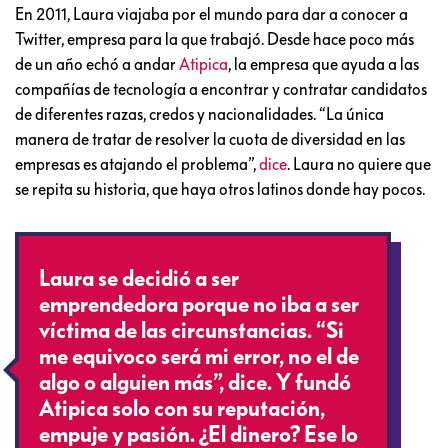
En 2011, Laura viajaba por el mundo para dar a conocer a
Twitter, empresa para la que trabajó. Desde hace poco más
de un año echó a andar
Atipica
, la empresa que ayuda a las
compañías de tecnología a encontrar y contratar candidatos
de diferentes razas, credos y nacionalidades. “La única
manera de tratar de resolver la cuota de diversidad en las
empresas es atajando el problema”,
dice
. Laura no quiere que
se repita su historia, que haya otros latinos donde hay pocos.
Laura se decidió a ser
emprendedora porque no iba a ser
víctima de las circunstancias. “Si
me equivoco será mi error, no el de
algo o alguien más”, dice. Y fundó
Atipica solo con su reputación,
empuje y pasión. ¿El dinero? Ese lo