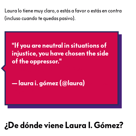
Laura lo tiene muy claro, o estás a favor o estás en contra
(incluso cuando te quedas pasivo).
"If you are neutral in situations of
injustice, you have chosen the side
of the oppressor."
https://t.co/hVbRDMG5co
— laura i. gómez (@laura)
October
16, 2016
¿De dónde viene Laura I. Gómez?