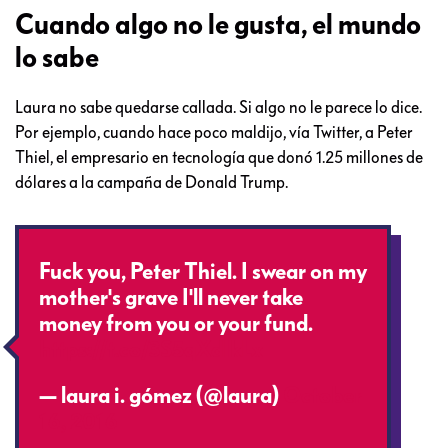
Cuando algo no le gusta, el mundo
lo sabe
Laura no sabe quedarse callada. Si algo no le parece lo dice.
Por ejemplo, cuando hace poco maldijo, vía Twitter, a Peter
Thiel, el empresario en tecnología que donó 1.25 millones de
dólares a la campaña de Donald Trump.
Fuck you, Peter Thiel. I swear on my
mother's grave I'll never take
money from you or your fund.
https://t.co/3S5qXdIkLx
— laura i. gómez (@laura)
October
16, 2016