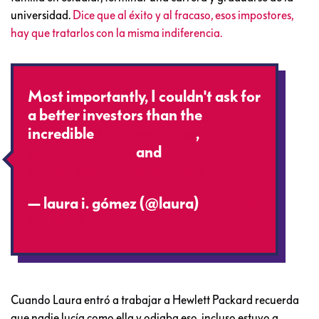
universidad.
Dice que al éxito y al fracaso, esos impostores,
hay que tratarlos con la misma indiferencia.
Most importantly, I couldn't ask for
a better investors than the
incredible
@trueventures
,
@KaporCapital
and
@PrecursorVC
#gratitude
— laura i. gómez (@laura)
October
20, 2016
Cuando Laura entró a trabajar a Hewlett Packard recuerda
que nadie lucía como ella y odiaba eso, incluso estuvo a