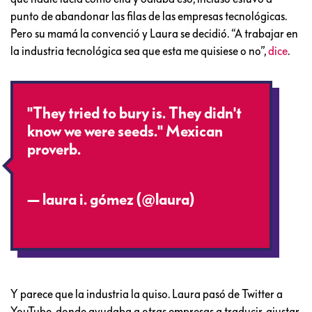
punto de abandonar las filas de las empresas tecnológicas.
Pero su mamá la convenció y Laura se decidió. “A trabajar en
la industria tecnológica sea que esta me quisiese o no”,
dice
.
"They tried to bury is. They didn't
know we were seeds." Mexican
proverb.
pic.twitter.com/hyPCIVoI3J
— laura i. gómez (@laura)
September 25, 2015
Y parece que la industria la quiso. Laura pasó de Twitter a
YouTube, donde ayudaba a otras empresas a traducir, ajustar