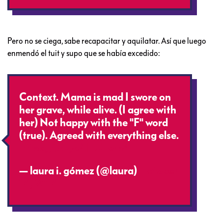
Pero no se ciega, sabe recapacitar y aquilatar. Así que luego
enmendó el tuit y supo que se había excedido:
Context. Mama is mad I swore on
her grave, while alive. (I agree with
her) Not happy with the "F" word
(true). Agreed with everything else.
https://t.co/cAlEUTerb4
— laura i. gómez (@laura)
October
16, 2016