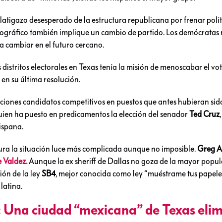
 latigazo desesperado de la estructura republicana por frenar pol
emográfico también implique un cambio de partido. Los demócratas
a cambiar en el futuro cercano.
s distritos electorales en Texas tenía la misión de menoscabar el vot
n su última resolución.
ecciones candidatos competitivos en puestos que antes hubieran sid
quien ha puesto en predicamentos la elección del senador
Ted Cruz
ispana.
tura la situación luce más complicada aunque no imposible.
Greg A
 Valdez.
Aunque la ex sheriff de Dallas no goza de la mayor popul
ión de la ley
SB4
, mejor conocida como ley “muéstrame tus papele
latina.
 Una ciudad “mexicana” de Texas eli