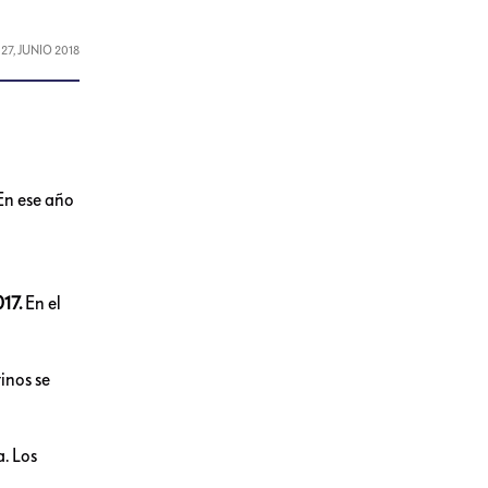
L
27, JUNIO 2018
En ese año
017.
En el
inos se
. Los