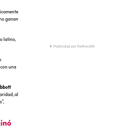
íticamente
 no ganan
o latino,
▼ Publicidad por Refinery89
o
, con una
bbott
aridad, al
s”,
minó