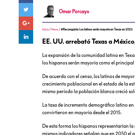
Omar
Porcayo
Inicio
/
News
/
#Reconquista: Los latinos serán mayoría en Texas en 2022
EE. UU. arrebató Texas a México,
La expansión de la comunidad latina en Texas
los hispanos serán mayoría como el principa
De acuerdo con el censo, los latinos de may
crecimiento poblacional en el estado de la est
mismo período la población blanca creció sol
La tasa de incremento demográfico latino en T
convirtieron en mayoría desde el 2015.
De esta forma los hispanos representarían l
mismos indicadores señalan que en 2050 el pa