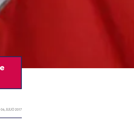
se
L
06, JULIO 2017