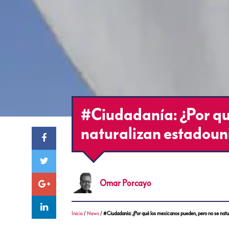
#Ciudadanía: ¿Por qu
naturalizan estadoun
Omar
Porcayo
Inicio
/
News
/
#Ciudadanía: ¿Por qué los mexicanos pueden, pero no se natu