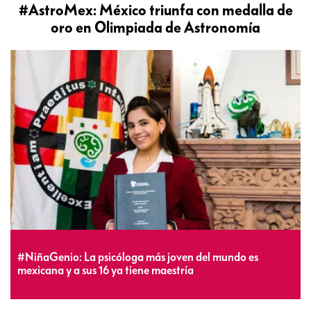
#AstroMex: México triunfa con medalla de
oro en Olimpiada de Astronomía
#NiñaGenio: La psicóloga más joven del mundo es
mexicana y a sus 16 ya tiene maestría