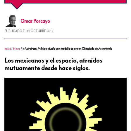
Omar
Porcayo
PUBLICADO EL
18, OCTUBRE 2017
Inicio
/
News
/
#AstroMex: México triunfa con medalla de oro en Olimpiada de Astronomía
Los mexicanos y el espacio, atraídos
mutuamente desde hace siglos.