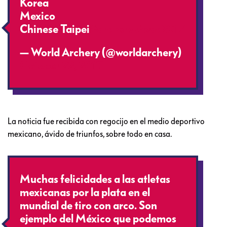
Korea
Mexico
Chinese Taipei
#archery
#wac2017
— World Archery (@worldarchery)
October 22, 2017
La noticia fue recibida con regocijo en el medio deportivo
mexicano, ávido de triunfos, sobre todo en casa.
Muchas felicidades a las atletas
mexicanas por la plata en el
mundial de tiro con arco. Son
ejemplo del México que podemos