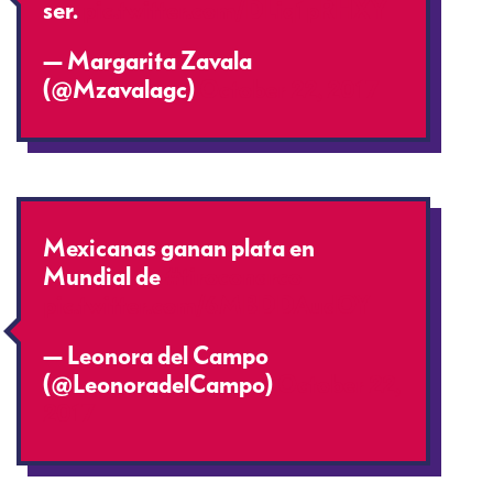
ser.
pic.twitter.com/DLiq1pRHXY
— Margarita Zavala
(@Mzavalagc)
October 22, 2017
Mexicanas ganan plata en
Mundial de
#tiroconarco
pic.twitter.com/6MBDDAudOY
— Leonora del Campo
(@LeonoradelCampo)
October 22,
2017