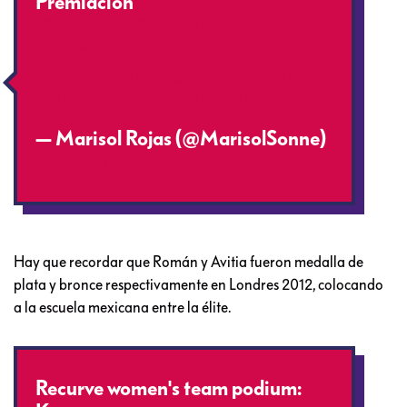
Premiación
@cuerdarosa
@micozito
@marianavitia
#Corea
#ChineseTaipei
@worldarchery
pic.twitter.com/7Fgbfa2TIo
— Marisol Rojas (@MarisolSonne)
October 22, 2017
Hay que recordar que Román y Avitia fueron medalla de
plata y bronce respectivamente en Londres 2012, colocando
a la escuela mexicana entre la élite.
Recurve women's team podium: