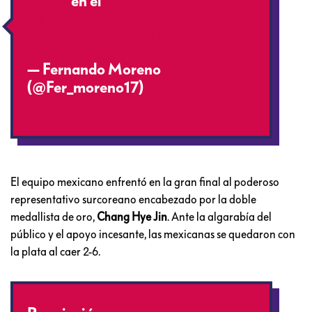
#plata
en el
@worldarchery
#TiroConArco
pic.twitter.com/zFjL4vmKUH
— Fernando Moreno
(@Fer_moreno17)
October 22,
2017
El equipo mexicano enfrentó en la gran final al poderoso
representativo surcoreano encabezado por la doble
medallista de oro,
Chang Hye Jin
. Ante la algarabía del
público y el apoyo incesante, las mexicanas se quedaron con
la plata al caer 2-6.