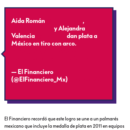
Aída Román
@cuerdarosa
,
@marianavitia
y Alejandra
Valencia
@micozito
dan plata a
México en tiro con arco.
https://t.co/v8CUcA222D
pic.twitter.com/bOnjw60fxp
— El Financiero
(@ElFinanciero_Mx)
October 22,
2017
El Financiero recordó que este logro se une a un palmarés
mexicano que incluye la medalla de plata en 2011 en equipos