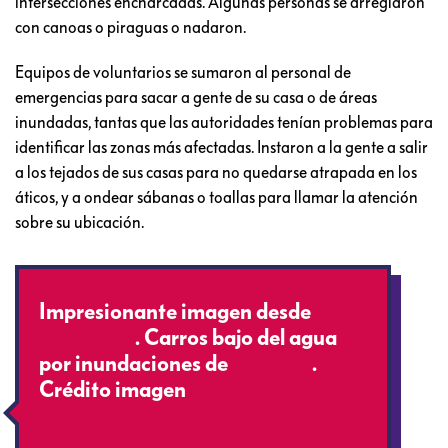
intersecciones encharcadas. Algunas personas se arreglaron
con canoas o piraguas o nadaron.
Equipos de voluntarios se sumaron al personal de
emergencias para sacar a gente de su casa o de áreas
inundadas, tantas que las autoridades tenían problemas para
identificar las zonas más afectadas. Instaron a la gente a salir
a los tejados de sus casas para no quedarse atrapada en los
áticos, y a ondear sábanas o toallas para llamar la atención
sobre su ubicación.
Impresionante imagen desde
#Houston
. Carros bajo del agua
por inundaciones de
#Harvey
.
Crédito imagen
@Rogue_Leia
pic.twitter.com/jrDW1ES0tb