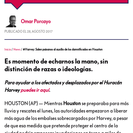
Omar
Porcayo
PUBLICADO EL
28, AGOSTO 2017
Inicio
/
News
/
#Harvey: Salen paisanos al auxilio de los damnificados en Houston
Es momento de echarnos la mano, sin
distinción de razas o ideologías.
Para ayudar a los afectados y desplazados por el Huracán
Harvey
puedes ir aquí
.
HOUSTON (AP) — Mientras
Houston
se preparaba para más
lluvia y rescates el lunes, las autoridades empezaron a liberar
más agua de los embalses sobrecargados por Harvey, a pesar
de que esa medida que pretende proteger el centro de la
ciudad podría empeorar inundaciones en torno a miles de