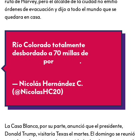
ruta de Harvey, pero el alcalde de la ciudad no emitió
órdenes de evacuación y dijo a todo el mundo que se
quedara en casa.
Río Colorado totalmente
desbordado a 70 millas de
#Houston
por
#Harvey
.
pic.twitter.com/kyO6geafjq
— Nicolás Hernández C.
(@NicolasHC20)
August 28, 2017
La Casa Blanca, por su parte, anunció que el presidente,
Donald Trump, visitaría Texas el martes. El domingo se reunió