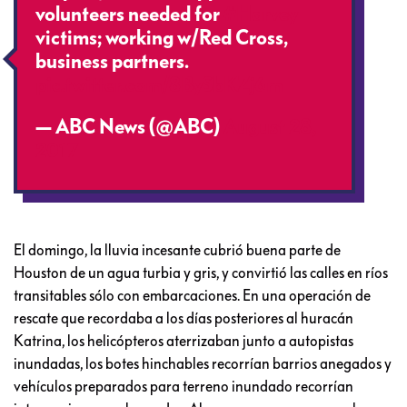
volunteers needed for
#Harvey
victims; working w/Red Cross,
business partners.
pic.twitter.com/8BySbKZj6m
— ABC News (@ABC)
August 28,
2017
El domingo, la lluvia incesante cubrió buena parte de
Houston de un agua turbia y gris, y convirtió las calles en ríos
transitables sólo con embarcaciones. En una operación de
rescate que recordaba a los días posteriores al huracán
Katrina, los helicópteros aterrizaban junto a autopistas
inundadas, los botes hinchables recorrían barrios anegados y
vehículos preparados para terreno inundado recorrían