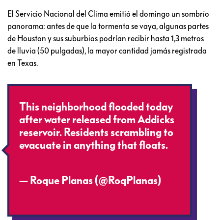
El Servicio Nacional del Clima emitió el domingo un sombrío
panorama: antes de que la tormenta se vaya, algunas partes
de Houston y sus suburbios podrían recibir hasta 1,3 metros
de lluvia (50 pulgadas), la mayor cantidad jamás registrada
en Texas.
This neighborhood flooded today
after water released from Addicks
reservoir. Residents scrambling to
evacuate in anything that floats.
pic.twitter.com/Lptyg4PmDA
— Roque Planas (@RoqPlanas)
August 28, 2017