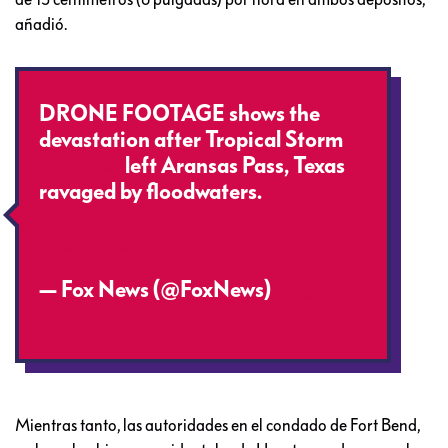
añadió.
DRONE FOOTAGE shows the
devastation after Tropical Storm
#Harvey
left Aransas Pass, Texas
ravaged by floodwaters.
https://t.co/5TXR02QSHf
pic.twitter.com/f4o8cxziRx
— Fox News (@FoxNews)
August
28, 2017
Mientras tanto, las autoridades en el condado de Fort Bend,