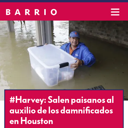
#Harvey: Salen paisanos al
auxilio de los damnificados
en Houston