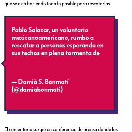
que se está haciendo todo lo posible para rescatarlas.
Pablo Salazar, un voluntario
mexicanoamericano, rumbo a
rescatar a personas esperando en
sus techos en plena tormenta de
#Harvey
pic.twitter.com/8QyPtEaWuI
— Damià S. Bonmatí
(@damiabonmati)
August 28,
2017
El comentario surgió en conferencia de prensa donde los