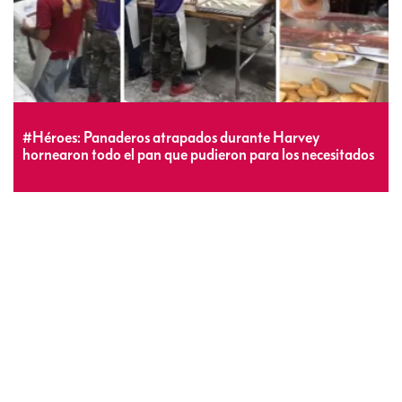
#Héroes: Panaderos atrapados durante Harvey
hornearon todo el pan que pudieron para los necesitados