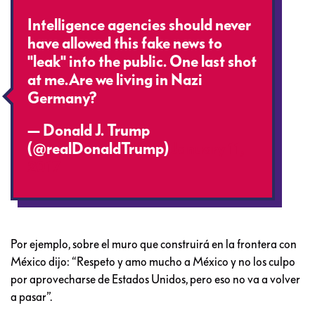
Intelligence agencies should never
have allowed this fake news to
"leak" into the public. One last shot
at me.Are we living in Nazi
Germany?
— Donald J. Trump
(@realDonaldTrump)
January 11,
2017
Por ejemplo, sobre el muro que construirá en la frontera con
México dijo: “Respeto y amo mucho a México y no los culpo
por aprovecharse de Estados Unidos, pero eso no va a volver
a pasar”.