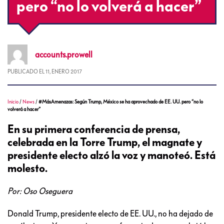
pero “no lo volverá a hacer”
accounts.prowell
PUBLICADO EL
11, ENERO 2017
Inicio
/
News
/
#MásAmenazas: Según Trump, México se ha aprovechado de EE. UU. pero “no lo
volverá a hacer”
En su primera conferencia de prensa,
celebrada en la Torre Trump, el magnate y
presidente electo alzó la voz y manoteó. Está
molesto.
Por: Oso Oseguera
Donald Trump, presidente electo de EE. UU., no ha dejado de