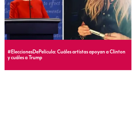
#EleccionesDePelícula: Cuáles artistas apoyan a Clinton
y cuáles a Trump