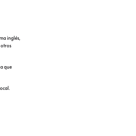
ma inglés,
 otros
la que
ocal.