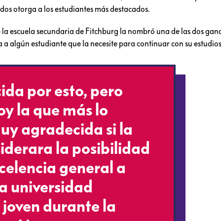
dos otorga a los estudiantes más destacados.
de la escuela secundaria de Fitchburg la nombró una de las dos ga
a a algún estudiante que la necesite para continuar con su estudios
da por esto, pero
oy la que más lo
uy agradecida si la
iderara la posibilidad
celencia general a
la universidad
a joven durante la