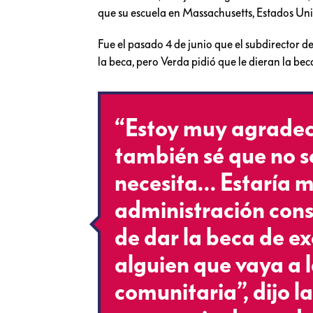
que su escuela en Massachusetts, Estados Uni
Fue el pasado 4 de junio que el subdirector 
la beca, pero Verda pidió que le dieran la bec
“Estoy muy agradeci
también sé que no s
necesita… Estaría m
administración cons
de dar la beca de ex
alguien que vaya a 
comunitaria”, dijo l