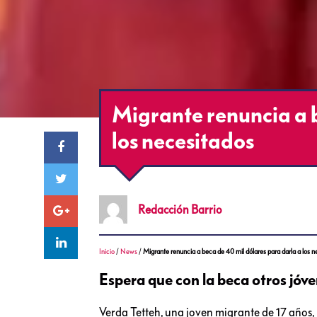
Migrante renuncia a b
los necesitados
Redacción
Barrio
Inicio
/
News
/
Migrante renuncia a beca de 40 mil dólares para darla a los n
Espera que con la beca otros jóv
Verda Tetteh, una joven migrante de 17 años,