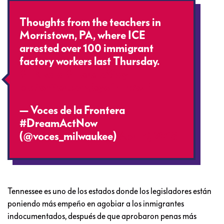
Thoughts from the teachers in
Morristown, PA, where ICE
arrested over 100 immigrant
factory workers last Thursday.
#TNRaid
#HereToStay
pic.twitter.com/eyw1nEv5sP
— Voces de la Frontera
#DreamActNow
(@voces_milwaukee)
April 9, 2018
Tennessee es uno de los estados donde los legisladores están
poniendo más empeño en agobiar a los inmigrantes
indocumentados, después de que aprobaron penas más