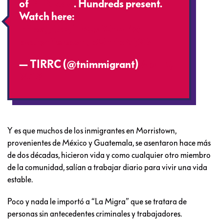
of
#TNRaid
. Hundreds present.
Watch here:
https://t.co/TMzsfOnoPW
pic.twitter.com/kQmtkNtj2B
— TIRRC (@tnimmigrant)
April 9,
2018
Y es que muchos de los inmigrantes en Morristown,
provenientes de México y Guatemala, se asentaron hace más
de dos décadas, hicieron vida y como cualquier otro miembro
de la comunidad, salían a trabajar diario para vivir una vida
estable.
Poco y nada le importó a “La Migra” que se tratara de
personas sin antecedentes criminales y trabajadores.