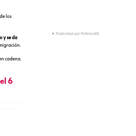
de los
▼ Publicidad por Refinery89
o y se da
migración.
 en cadena.
el 6
podría