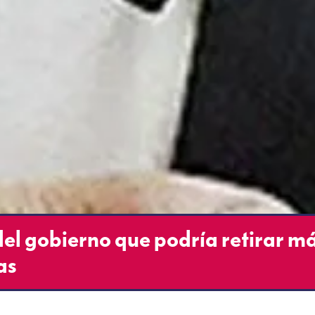
del gobierno que podría retirar m
as