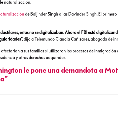
de naturalización.
aturalización
de Baljinder Singh alias Davinder Singh. El primero 
ctilares, estas no se digitalizaban. Ahora el FBI está digitalizand
gularidades”,
dijo a Telemundo Claudia Cañizares, abogada de in
afectarían a sus familias si utilizaron los procesos de inmigración
esidencia y otros derechos adquiridos.
ington le pone una demandota a Mot
ra”
Janus: El operativo del gobierno que 
udadanías