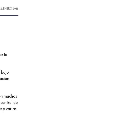
22, ENERO 2018
or la
n bajo
ración
 en muchos
 central de
s y varias