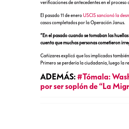
verificaciones de antecedentes en el proceso 
El pasado 11 de enero
USCIS sancionó la desn
casos completados por la Operación Janus.
“En el pasado cuando se tomaban las huellas da
cuenta que muchas personas cometieron irre
Cañizares explicó que los implicados también 
Primero se perdería la ciudadanía, luego la r
ADEMÁS:
#Tómala: Wash
por ser soplón de “La Mig
Noticias relacionadas a:
#
retirar más de 300 mil ci