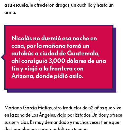
a su escuela, le ofrecieron drogas, un cuchillo y hasta un
arma.
Nicolás no durmió esa noche en
casa, por la mañana tomó un
autobús a ciudad de Guatemala,
ahí consiguió 3,000 dólares de una
tía y viajó a la frontera con
Arizona, donde pidió asilo.
Mariano García Matías, otro traductor de 52 años que vive
en la zona de Los Ángeles, viaja por Estados Unidos y ofrece
sus servicios. Es muy demandado y muchas veces tiene que
declinar algunos casos por falta de tiempo.