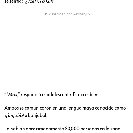
se sentía: “¿
Tzet x’i a kul
?”
▼ Publicidad por Refinery89
“
Watx
,” respondió el adolescente. Es decir, bien.
Ambos se comunicaron en una lengua maya conocida como
q’anjob’al
o kanjobal.
Lo hablan aproximadamente 80,000 personas en la zona