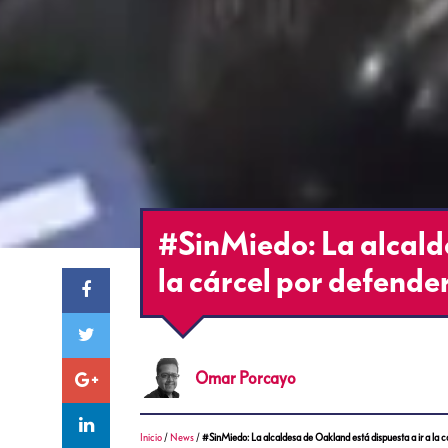
#SinMiedo: La alcalde
la cárcel por defender
Omar
Porcayo
Inicio
/
News
/
#SinMiedo: La alcaldesa de Oakland está dispuesta a ir a la c