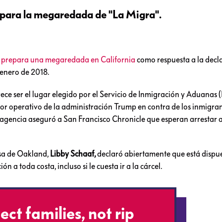
a para la megaredada de "La Migra".
 prepara una megaredada en California
como respuesta a la decl
 enero de 2018.
ece ser el lugar elegido por el Servicio de Inmigración y Aduanas (
mayor operativo de la administración Trump en contra de los inmigra
 agencia aseguró a San Francisco Chronicle que esperan arrestar 
esa de Oakland,
Libby Schaaf,
declaró abiertamente que está dispu
ón a toda costa, incluso si le cuesta ir a la cárcel.
ect families, not rip