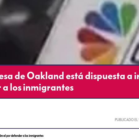
sa de Oakland está dispuesta a ir
 a los inmigrantes
PUBLICADO EL
árcel por defender a los inmigrantes