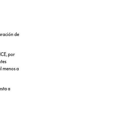
aración de
ICE, por
ntes
al menos a
esta a