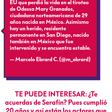
EU que perdió la vida en el tiroteo
de Odessa Mary Granados,
ciudadana norteamericana de 29
años nacida en México. Asimismo
hay un herido, residente
permanente en San Diego, nacido
también en México que fue
intervenido y se encuentra estable.
— Marcelo Ebrard C. (@m_ebrard)
September 3, 2019
TE PUEDE INTERESAR: ¿Te
acuerdas de Serafín? Pues cumplió
20 años y así están los actores que