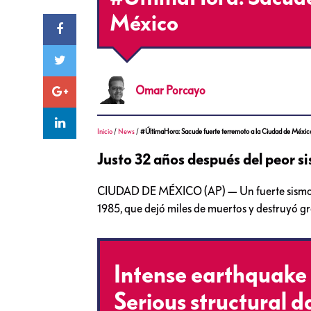
México
Omar
Porcayo
Inicio
/
News
/
#ÚltimaHora: Sacude fuerte terremoto a la Ciudad de Méxic
Justo 32 años después del peor si
CIUDAD DE MÉXICO (AP) — Un fuerte sismo re
1985, que dejó miles de muertos y destruyó gr
Intense earthquake f
Serious structural 