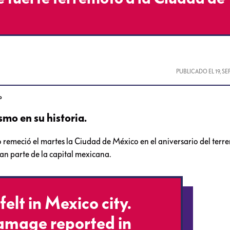
PUBLICADO EL
19, S
o
smo en su historia.
meció el martes la Ciudad de México en el aniversario del terr
an parte de la capital mexicana.
elt in Mexico city.
damage reported in