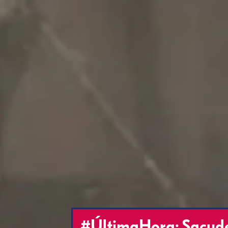
#ÚltimaHora: Sacude 