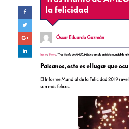
la felicidad
Óscar Eduardo
Guzmán
Inicio
/
News
/
Tras triunfo de AMLO, México escala en tabla mundial de la fe
Paisanos, este es el lugar que ocu
El Informe Mundial de la Felicidad 2019 revel
son más felices.