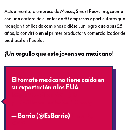
Actualmente, la empresa de Moisés, Smart Recycling, cuenta
con una cartera de clientes de 30 empresas y particulares que
manejan flotillas de camiones a diésel, un logro que a sus 28
años, lo convirtió en el primer productor y comercializador de
biodiesel en Puebla.
¡Un orgullo que este joven sea mexicano!
El tomate mexicano tiene caída en
su exportación a los EUA
https://t.co/1vaBWrEjxR
pic.twitter.com/bwCeBDzsUy
— Barrio (@EsBarrio)
June 15,
2019