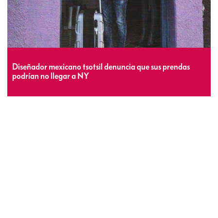
Diseñador mexicano tsotsil denuncia que sus prendas
podrían no llegar a NY