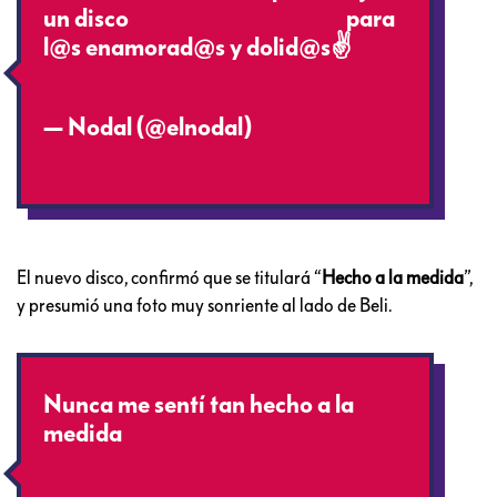
un disco
#HechoALaMedida
para
l@s enamorad@s y dolid@s✌
pic.twitter.com/gldVICs1NZ
— Nodal (@elnodal)
October 16,
2020
El nuevo disco, confirmó que se titulará “
Hecho a la medida
”,
y presumió una foto muy sonriente al lado de Beli.
Nunca me sentí tan hecho a la
medida
pic.twitter.com/0eBnfrMXLm