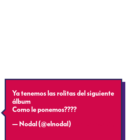
Ya tenemos las rolitas del siguiente
álbum
Como le ponemos????
— Nodal (@elnodal)
September 21,
2020