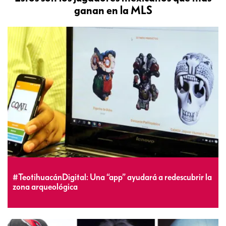
ganan en la MLS
#TeotihuacánDigital: Una “app” ayudará a redescubrir la
zona arqueológica