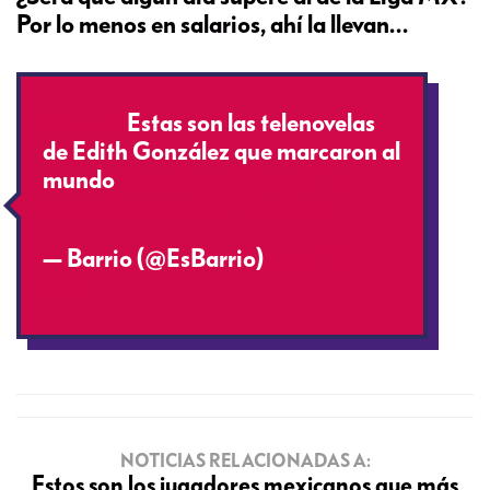
Por lo menos en salarios, ahí la llevan…
#Ahora
Estas son las telenovelas
de Edith González que marcaron al
mundo
https://t.co/jCyzxT01hs
pic.twitter.com/BVE6e9NrjF
— Barrio (@EsBarrio)
June 13,
2019
NOTICIAS RELACIONADAS A:
Estos son los jugadores mexicanos que más