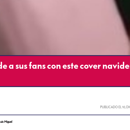
 a sus fans con este cover navid
PUBLICADO EL
10, 
Luis Miguel