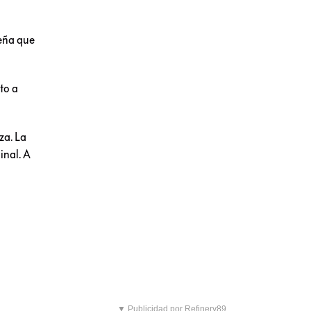
deña que
to a
za. La
inal. A
▼ Publicidad por Refinery89