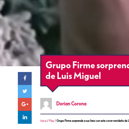
Grupo Firme sorprende
de Luis Miguel
Dorian
Corona
Inicio
/
Play
/
Grupo Firme sorprende a sus fans con este cover navideño de 