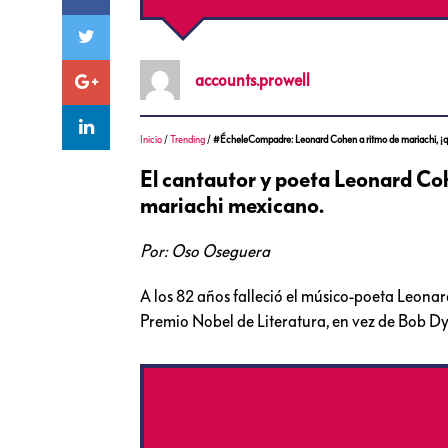
accounts.prowell
Inicio
/
Trending
/
#ÉcheleCompadre: Leonard Cohen a ritmo de mariachi, ¡q
El cantautor y poeta Leonard Coh
mariachi mexicano.
Por: Oso Oseguera
A los 82 años falleció el músico-poeta Leona
Premio Nobel de Literatura, en vez de Bob Dyl
pic.twitter.com/O