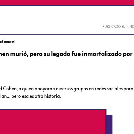
PUBLICADO EL
14, N
ué buen son!
en murió, pero su legado fue inmortalizado por
rd Cohen, a quien apoyaron diversos grupos en redes sociales para
an… pero esa es otra historia.
a5nibpR7X