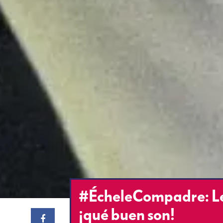
#ÉcheleCompadre: Le
¡qué buen son!