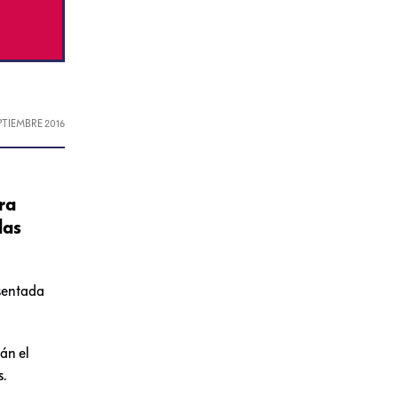
EPTIEMBRE 2016
ra
las
esentada
rán el
s.