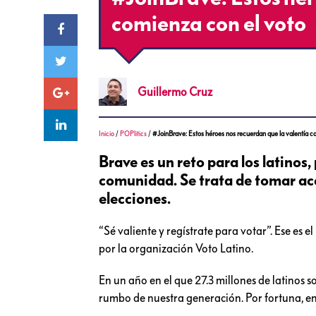
comienza con el voto
Guillermo
Cruz
Inicio
/
POPlitics
/
#JoinBrave: Estos héroes nos recuerdan que la valentía c
Brave es un reto para los latinos
comunidad. Se trata de tomar acci
elecciones.
“Sé valiente y regístrate para votar”. Ese es e
por la organización Voto Latino.
En un año en el que 27.3 millones de latinos s
rumbo de nuestra generación. Por fortuna, en