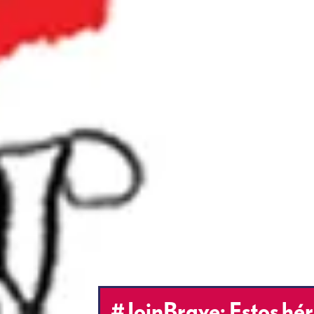
#JoinBrave: Estos hér