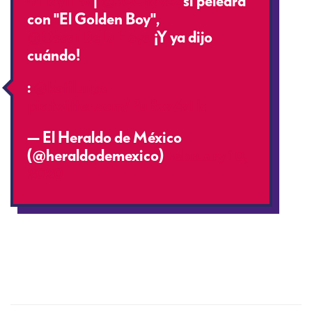
#HayTiro
|
@JCChavez
sí peleará
con "El Golden Boy",
@OscarDeLaHoya
¡Y ya dijo
cuándo!
:
@katilunga
pic.twitter.com/PuBxvZvTlq
— El Heraldo de México
(@heraldodemexico)
February 10,
2020