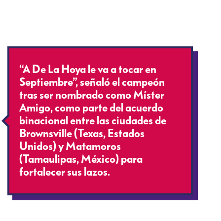
“A De La Hoya le va a tocar en
Septiembre”, señaló el campeón
tras ser nombrado como Míster
Amigo, como parte del acuerdo
binacional entre las ciudades de
Brownsville (Texas, Estados
Unidos) y Matamoros
(Tamaulipas, México) para
fortalecer sus lazos.