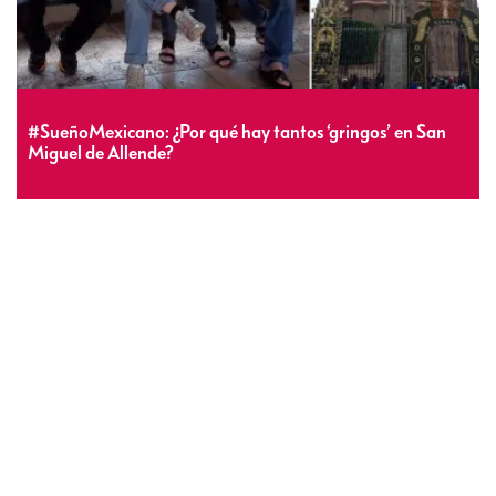
#SueñoMexicano: ¿Por qué hay tantos ‘gringos’ en San
Miguel de Allende?