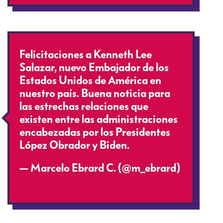
Felicitaciones a Kenneth Lee
Salazar, nuevo Embajador de los
Estados Unidos de América en
nuestro país. Buena noticia para
las estrechas relaciones que
existen entre las administraciones
encabezadas por los Presidentes
López Obrador y Biden.
— Marcelo Ebrard C. (@m_ebrard)
August 11, 2021