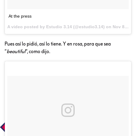
At the press
A video posted by Estudio 3.14 (@estudio3.14) on
Nov 8, 2016 at 12:02pm PST
Pues así lo pidió, así lo tiene. Y en rosa, para que sea
“
beautiful
“, como dijo.