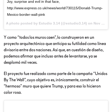
Joy, surprise and evil in that face,
http://www.express.co.uk/news/world/730115/Donald-Trump-
Mexico-border-wall-pink
A photo posted by Estudio 3.14 (@estudio3.14) on
Nov 14, 2016 at 9:41am PST
Y como “todos los muros caen”, lo construyeron en un
proyecto arquitectónico que anticipa su futilidad como línea
divisoria entre dos naciones. Así que, en cuestión de diseño,
podemos afirmar que incluso antes de levantarse, ya se
desplomó mil veces.
El proyecto fue realizado como parte de la campaña “Unidos
By The Wall”, cuyo objetivo es, irónicamente, construir el
“hermoso” muro que quiere Trump, y para eso lo hicieron
color rosa.