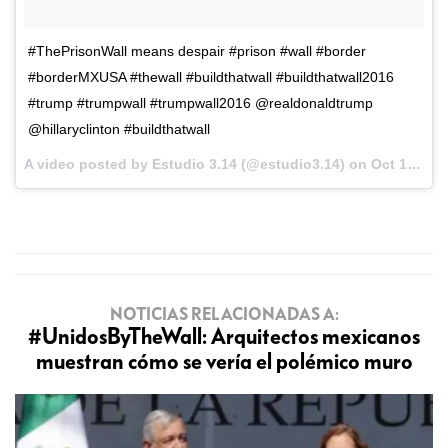
#ThePrisonWall means despair #prison #wall #border
#borderMXUSA #thewall #buildthatwall #buildthatwall2016
#trump #trumpwall #trumpwall2016 @realdonaldtrump
@hillaryclinton #buildthatwall
A video posted by Estudio 3.14 (@estudio3.14) on
Oct 19, 2016 at 8:10am PDT
NOTICIAS RELACIONADAS A:
#UnidosByTheWall: Arquitectos mexicanos
muestran cómo se vería el polémico muro