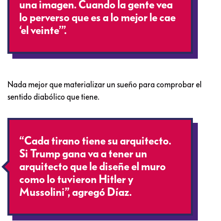
una imagen. Cuando la gente vea
lo perverso que es a lo mejor le cae
‘el veinte’”.
Nada mejor que materializar un sueño para comprobar el
sentido diabólico que tiene.
“Cada tirano tiene su arquitecto.
Si Trump gana va a tener un
arquitecto que le diseñe el muro
como lo tuvieron Hitler y
Mussolini”, agregó Díaz.