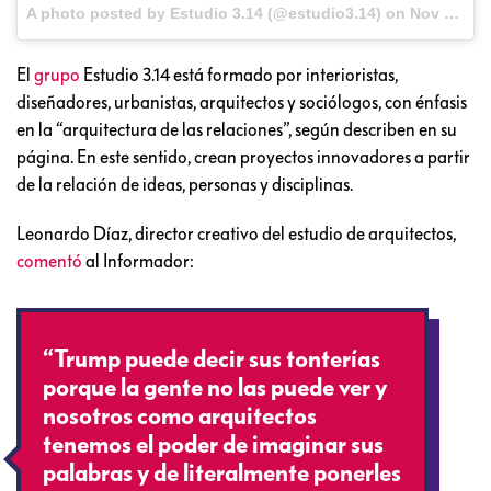
A photo posted by Estudio 3.14 (@estudio3.14) on
Nov 10, 2016 at 9:22am PST
El
grupo
Estudio 3.14 está formado por interioristas,
diseñadores, urbanistas, arquitectos y sociólogos, con énfasis
en la “arquitectura de las relaciones”, según describen en su
página. En este sentido, crean proyectos innovadores a partir
de la relación de ideas, personas y disciplinas.
Leonardo Díaz, director creativo del estudio de arquitectos,
comentó
al Informador:
“Trump puede decir sus tonterías
porque la gente no las puede ver y
nosotros como arquitectos
tenemos el poder de imaginar sus
palabras y de literalmente ponerles