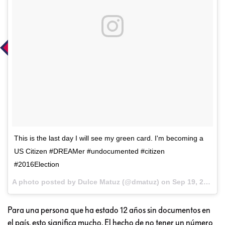
This is the last day I will see my green card. I'm becoming a
US Citizen #DREAMer #undocumented #citizen
#2016Election
A photo posted by Dulce Matuz (@dmatuz) on
Sep 19, 2016 at 8:52am PDT
Para una persona que ha estado 12 años sin documentos en
el país, esto significa mucho. El hecho de no tener un número