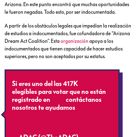
Arizona. En este punto encontró que muchas oportunidades
le fueron negadas. Todo esto, por ser indocumentada.
A partir de los obstáculos legales que impedían la realización
de estudios a indocumentados, fue cofundadora de “Arizona
Dream Act Coalition”. Esta
organización
apoya a los
indocumentados que tienen capacidad de hacer estudios
superiores, pero no son aceptados por su estatus.
Si eres uno del las 417K
#Latinos
elegibles para votar que no están
registrado en
#AZ
contáctanos
nosotros te ayudamos
#vote
@OneArizona
https://t.co/DsUECM4qNp