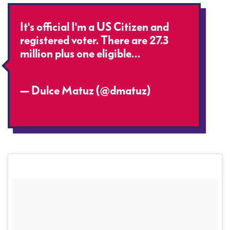
It's official I'm a US Citizen and
registered voter. There are 27.3
million plus one eligible…
https://t.co/sS6XzHFGQI
— Dulce Matuz (@dmatuz)
September 19, 2016