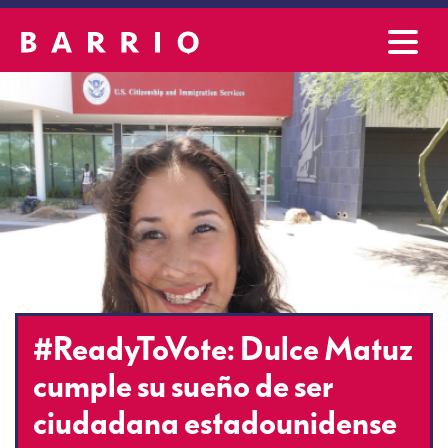
#ReadyToVote: Dulce Matuz
cumple su sueño de ser
ciudadana estadounidense