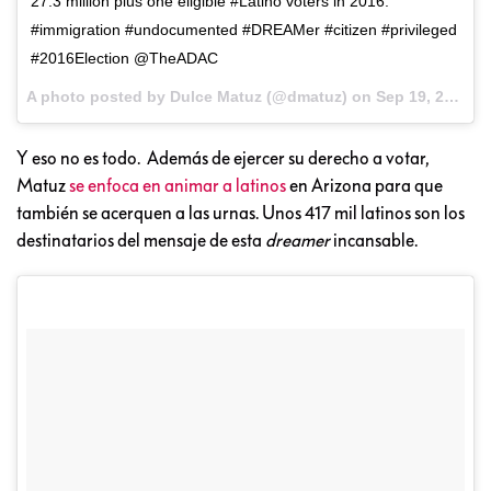
27.3 million plus one eligible #Latino voters in 2016.
#immigration #undocumented #DREAMer #citizen #privileged
#2016Election @TheADAC
A photo posted by Dulce Matuz (@dmatuz) on
Sep 19, 2016 at 1:20pm PDT
Y eso no es todo. Además de ejercer su derecho a votar,
Matuz
se enfoca en animar a latinos
en Arizona para que
también se acerquen a las urnas. Unos 417 mil latinos son los
destinatarios del mensaje de esta
dreamer
incansable.