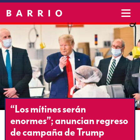
“Los mítines serán
enormes”; anuncian regreso
de campaña de Trump