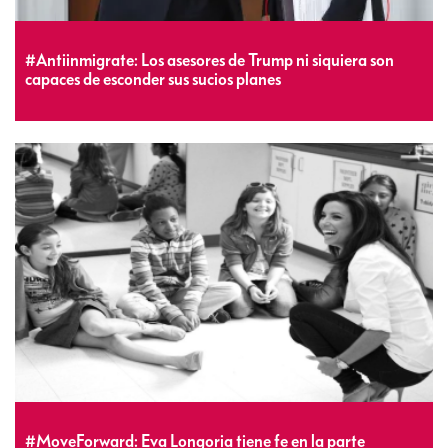
#Antiinmigrate: Los asesores de Trump ni siquiera son
capaces de esconder sus sucios planes
#MoveForward: Eva Longoria tiene fe en la parte