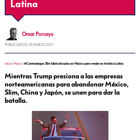
Latina
Omar
Porcayo
PUBLICADO EL
29, MARZO 2017
Inicio
/
News
/
#Contraataque: Slim fabricará autos en México para vender en América Latina
Mientras Trump presiona a las empresas
norteamericanas para abandonar México,
Slim, China y Japón, se unen para dar la
batalla.