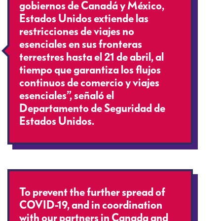
gobiernos de Canadá y México,
Estados Unidos extiende las
restricciones de viajes no
esenciales en sus fronteras
terrestres hasta el 21 de abril, al
tiempo que garantiza los flujos
continuos de comercio y viajes
esenciales”, señaló el
Departamento de Seguridad de
Estados Unidos.
To prevent the further spread of
COVID-19, and in coordination
with our partners in Canada and