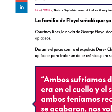
Inicio
/
POPlitics
/
Novia de Floyd señala que era adicto a los opiáceos y t
La familia de Floyd señaló que y
Courtney Ross, la novia de George Floyd, dec
opiáceos.
Durante el juicio contra el expolicía Derek 
opiáceos para tratar un dolor crónico, pero se
“Ambos sufríamos de
era en el cuello y el
ambos teníamos rec
se acabaron, nos vol