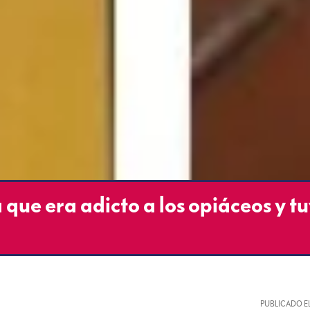
 que era adicto a los opiáceos y t
PUBLICADO E