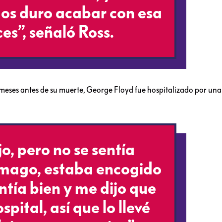
os duro acabar con esa
es”, señaló Ross.
meses antes de su muerte, George Floyd fue hospitalizado por una
jo, pero no se sentía
tómago, estaba encogido
entía bien y me dijo que
spital, así que lo llevé