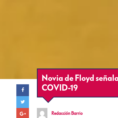
Novia de Floyd señala
COVID-19
Redacción
Barrio