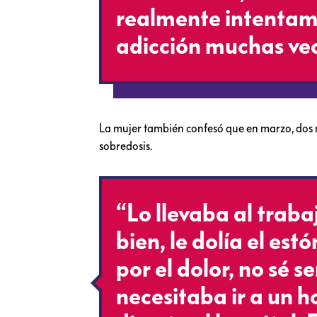
realmente intentam
adicción muchas vec
La mujer también confesó que en marzo, dos 
sobredosis.
“Lo llevaba al traba
bien, le dolía el es
por el dolor, no sé s
necesitaba ir a un ho