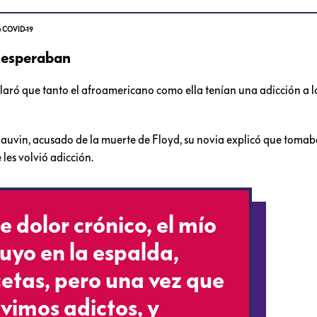
uvo COVID-19
a esperaban
laró que tanto el afroamericano como ella tenían una adicción a l
Chauvin, acusado de la muerte de Floyd, su novia explicó que toma
 les volvió adicción.
 dolor crónico, el mío
 suyo en la espalda,
etas, pero una vez que
vimos adictos, y