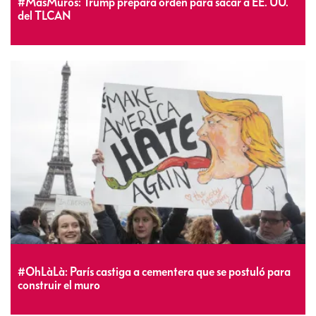
#MásMuros: Trump prepara orden para sacar a EE. UU.
del TLCAN
#OhLàLà: París castiga a cementera que se postuló para
construir el muro