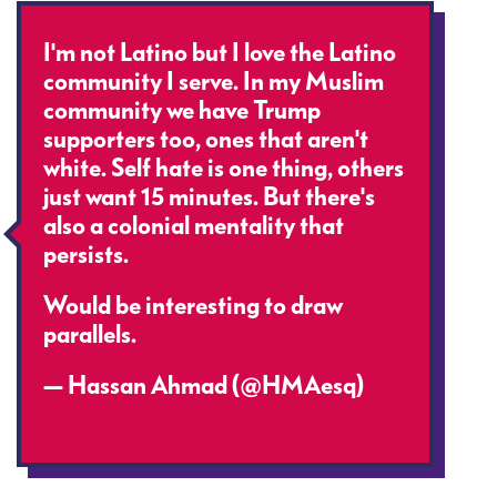
I'm not Latino but I love the Latino
community I serve. In my Muslim
community we have Trump
supporters too, ones that aren't
white. Self hate is one thing, others
just want 15 minutes. But there's
also a colonial mentality that
persists.
Would be interesting to draw
parallels.
— Hassan Ahmad (@HMAesq)
April 18, 2018