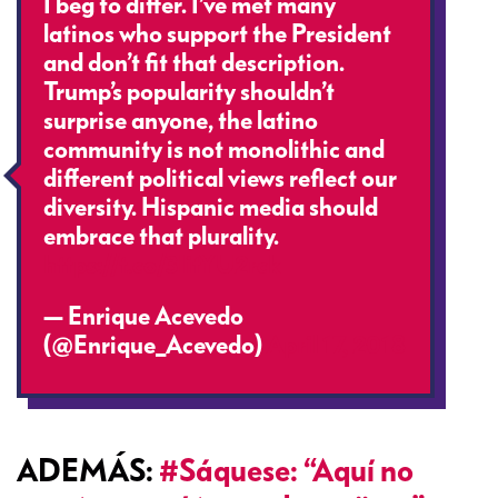
I beg to differ. I’ve met many
latinos who support the President
and don’t fit that description.
Trump’s popularity shouldn’t
surprise anyone, the latino
community is not monolithic and
different political views reflect our
diversity. Hispanic media should
embrace that plurality.
https://t.co/3IitYU2rck
— Enrique Acevedo
(@Enrique_Acevedo)
April 17, 2018
ADEMÁS:
#Sáquese: “Aquí no