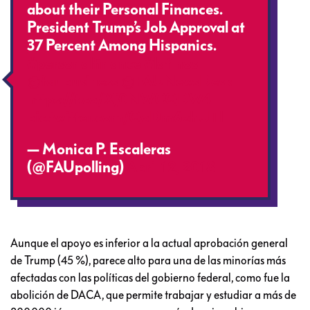
about their Personal Finances.
President Trump’s Job Approval at
37 Percent Among Hispanics.
#personalfinance
#latinos
@faubusiness
@FAUNewsDesk
https://t.co/Xj0NWCQDW4
pic.twitter.com/QoDm6zhUTl
— Monica P. Escaleras
(@FAUpolling)
April 12, 2018
Aunque el apoyo es inferior a la actual aprobación general
de Trump (45 %), parece alto para una de las minorías más
afectadas con las políticas del gobierno federal, como fue la
abolición de DACA, que permite trabajar y estudiar a más de