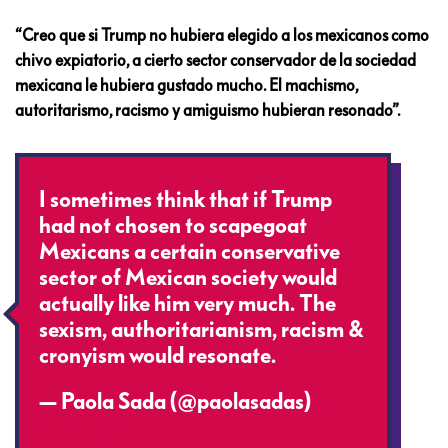
“Creo que si Trump no hubiera elegido a los mexicanos como
chivo expiatorio, a cierto sector conservador de la sociedad
mexicana le hubiera gustado mucho. El machismo,
autoritarismo, racismo y amiguismo hubieran resonado”.
I sometimes think that if Trump
had not chosen to scapegoat
Mexicans a certain conservative
sector of Mexican society would
actually like him very much. The
sexism, authoritarianism, racism &
cronyism would resonate.
— Paola Sada (@paolasadas)
April
18, 2018