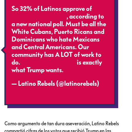
So 32% of Latinos approve of
@realDonaldTrump
, according to
a new national poll. Must be all the
White Cubans, Puerto Ricans and
Dominicans who hate Mexicans
and Central Americans. Our
community has A LOT of work to
do.
#divideandconquer
is exactly
what Trump wants.
— Latino Rebels (@latinorebels)
April 17, 2018
Como argumento de tan dura aseveración, Latino Rebels
compartió cifras de los votos que recibió Trump en las