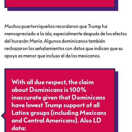
Muchos puertorriqueños recordaron que Trump ha
menospreciado a la isla, especialmente después de los efectos
del huracán María. Algunos dominicanos también
rechazaron los señalamientos con datos que indican que su
apoyo es menor que incluso el de los mexicanos.
With all due respect, the claim
about Dominicans is 100%
inaccurate given that Dominicans
have lowest Trump support of all
Latinx groups (including Mexicans
and Central Americans). Also LD
data:
https://t.co/CtyUK9XOsV