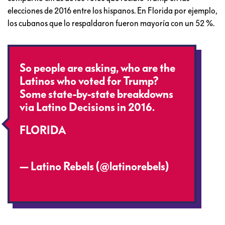
elecciones de 2016 entre los hispanos. En Florida por ejemplo,
los cubanos que lo respaldaron fueron mayoría con un 52 %.
So people are asking, who are the
Latinos who voted for Trump?
Some state-by-state breakdowns
via Latino Decisions in 2016.
FLORIDA
pic.twitter.com/Gh0Ej37FzL
— Latino Rebels (@latinorebels)
April 18, 2018