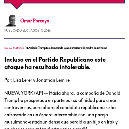
Omar
Porcayo
PUBLICADO EL
01, AGOSTO 2016
Inicio
/
POPlitics
/
#Aislado: Trump fue demasiado lejos al insultar a la madre de un héroe
Incluso en el Partido Republicano este
ataque ha resultado intolerable.
Por: Lisa Lerer y Jonathan Lemire
NUEVA YORK (AP) — Hasta ahora, la campaña de Donald
Trump ha prosperado en parte por su afinidad para crear
controversias, pero ahora el candidato republicano se ha
enfrascado en un áspero intercambio con una pareja
musulmana-estadounidense que perdió a un hijo en Irak y
muchos se preguntan si esta vez se excedió.