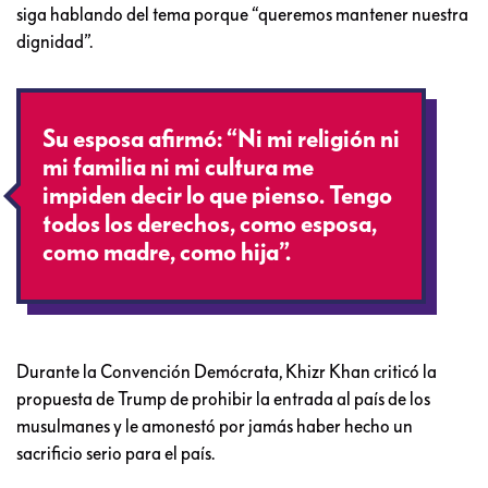
siga hablando del tema porque “queremos mantener nuestra
dignidad”.
Su esposa afirmó: “Ni mi religión ni
mi familia ni mi cultura me
impiden decir lo que pienso. Tengo
todos los derechos, como esposa,
como madre, como hija”.
Durante la Convención Demócrata, Khizr Khan criticó la
propuesta de Trump de prohibir la entrada al país de los
musulmanes y le amonestó por jamás haber hecho un
sacrificio serio para el país.