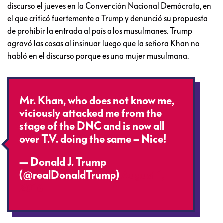
discurso el jueves en la Convención Nacional Demócrata, en
el que criticó fuertemente a Trump y denunció su propuesta
de prohibir la entrada al país a los musulmanes. Trump
agravó las cosas al insinuar luego que la señora Khan no
habló en el discurso porque es una mujer musulmana.
Mr. Khan, who does not know me,
viciously attacked me from the
stage of the DNC and is now all
over T.V. doing the same – Nice!
— Donald J. Trump
(@realDonaldTrump)
August 1,
2016