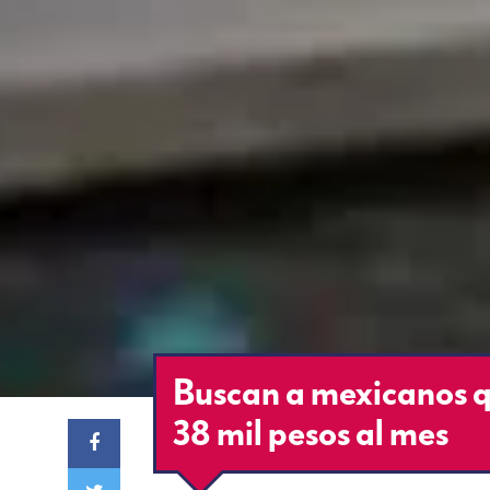
Buscan a mexicanos q
38 mil pesos al mes