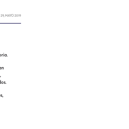
L
29, MAYO 2019
ria.
 en
,
dos.
s,