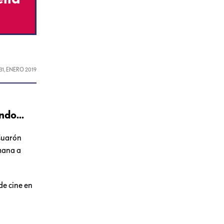
31, ENERO 2019
ndo...
 Cuarón
mana a
de cine en