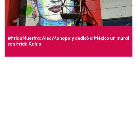
#FridaNuestra: Alec Monopoly dedicó a México un mural
con Frida Kahlo