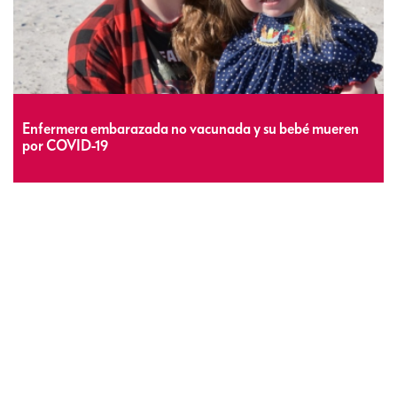
Enfermera embarazada no vacunada y su bebé mueren
por COVID-19