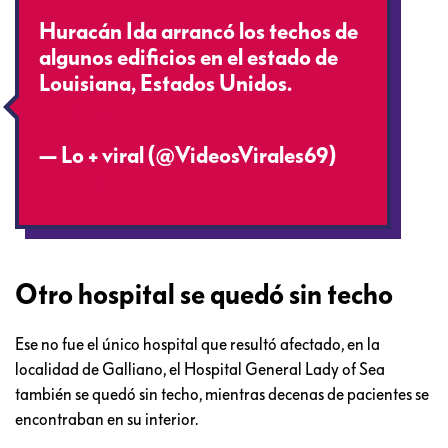
Huracán Ida arrancó los techos de
algunos edificios en el estado de
Louisiana, Estados Unidos.
pic.twitter.com/iGlcHuJhIR
— Lo + viral (@VideosVirales69)
August 30, 2021
Otro hospital se quedó sin techo
Ese no fue el único hospital que resultó afectado, en la
localidad de Galliano, el Hospital General Lady of Sea
también se quedó sin techo, mientras decenas de pacientes se
encontraban en su interior.