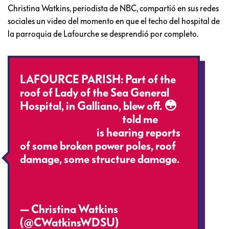
Christina Watkins, periodista de NBC, compartió en sus redes
sociales un video del momento en que el techo del hospital de
la parroquia de Lafourche se desprendió por completo.
LAFOURCE PARISH: Part of the
roof of Lady of the Sea General
Hospital, in Galliano, blew off. 😳
@BrennanMatherne
told me
@LafourcheSO
is hearing reports
of some broken power poles, roof
damage, some structure damage.
@wdsu
#HurricaneIda
pic.twitter.com/iXMmURLNH2
— Christina Watkins
(@CWatkinsWDSU)
August 29,