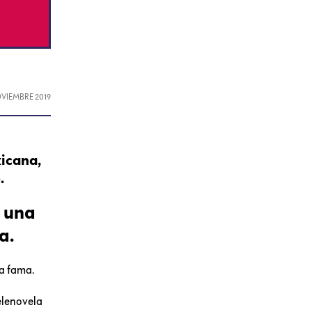
OVIEMBRE 2019
xicana,
.
s una
a.
la fama.
telenovela