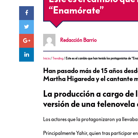
“Enamórate”
Redacción
Barrio
Inicio
/
Trending
/
Este es el cambio que han tenido los protagonistas de “En
Han pasado más de 15 años desde 
Martha Higareda y el cantante me
La producción a cargo de 
versión de una telenovel
Los actores que la protagonizaron ya llevaban
Principalmente Yahir, quien tras participar e