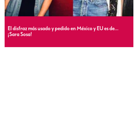
El disfraz más usado y pedido en México y EU es de…
¡Sara Sosa!