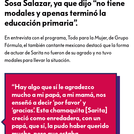
Sosa Salazar, ya que dijo “no tiene
modales y apenas terminó la
educación primaria”.
En entrevista con el programa, Todo para la Mujer, de Grupo
Fórmula, el también cantante mexicano destacó que la forma
de actuar de Sarita no fueron de su agrado y no tuvo
modales para llevar la situación.
“Hay algo que sí le agradezco
mucho a mi papá, a mi mamá, nos
enseñó a decir ‘por favor’ y
‘gracias’. Esta chamaquita [Sarita]
creció como enredadera, con un
papá, que sí, la pudo haber querido
mucho, pero que estaba