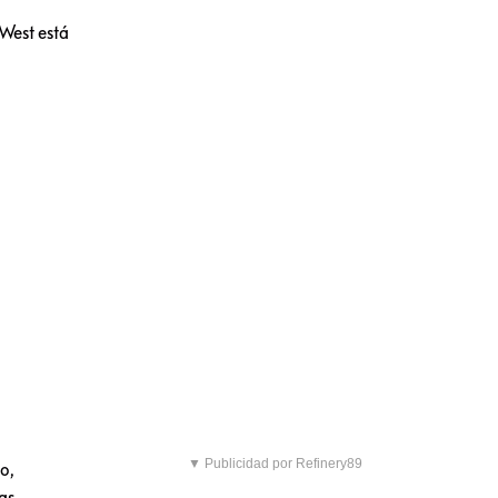
West está
▼ Publicidad por Refinery89
o,
as