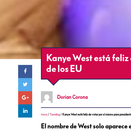
Kanye West está feliz
de los EU
Dorian
Corona
Inicio
/
Trending
/
Kanye West está feliz de votar por sí mismo para president
El nombre de West solo aparece e