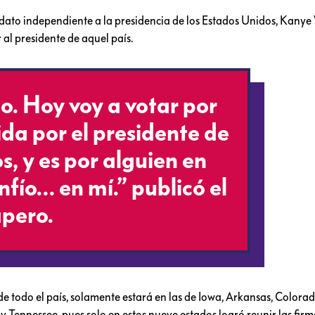
to independiente a la presidencia de los Estados Unidos, Kanye 
 al presidente de aquel país.
o. Hoy voy a votar por
ida por el presidente de
s, y es por alguien en
fío… en mí.” publicó el
apero.
e todo el país, solamente estará en las de Iowa, Arkansas, Colorad
Tennessee, pues solo en estos nueve estados logró reunir las firm