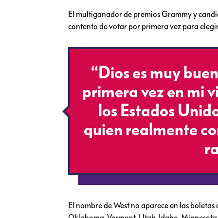
El multiganador de premios Grammy y candida
contento de votar por primera vez para elegir
“Dios es muy buen
primera vez en mi v
los Estados Unido
quien realmente con
r
El nombre de West no aparece en las boletas d
Oklahoma, Vermont, Utah, Idaho, Minnesota y 