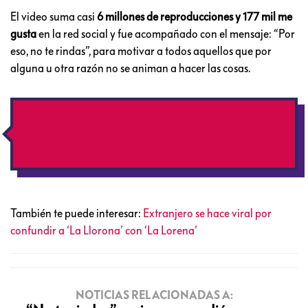
El video suma casi
6 millones de reproducciones y 177 mil me
gusta
en la red social y fue acompañado con el mensaje: “Por
eso, no te rindas”, para motivar a todos aquellos que por
alguna u otra razón no se animan a hacer las cosas.
@cit_3
#animooooanimoooo
#diostodolopuede
♬ Imagine
(Instrumental) – Café Instrumental
También te puede interesar:
Extranjero se hace viral por
confundir a ‘La Llorona’ con ‘La Lorena’
NOTICIAS RELACIONADAS A: