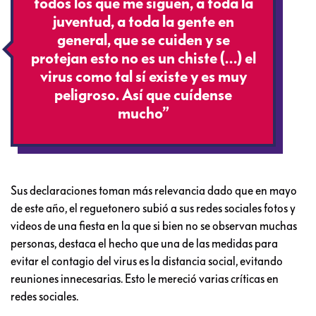
todos los que me siguen, a toda la
juventud, a toda la gente en
general, que se cuiden y se
protejan esto no es un chiste (…) el
virus como tal sí existe y es muy
peligroso. Así que cuídense
mucho”
Sus declaraciones toman más relevancia dado que en mayo
de este año, el reguetonero subió a sus redes sociales fotos y
videos de una fiesta en la que si bien no se observan muchas
personas, destaca el hecho que una de las medidas para
evitar el contagio del virus es la distancia social, evitando
reuniones innecesarias. Esto le mereció varias críticas en
redes sociales.