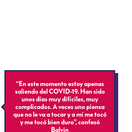
“En este momento estoy apenas
saliendo del COVID-19. Han sido
unos días muy difíciles, muy
complicados. A veces uno piensa
que no le va a tocar y a mí me tocó
y me tocó bien duro”, confesó
Balvin