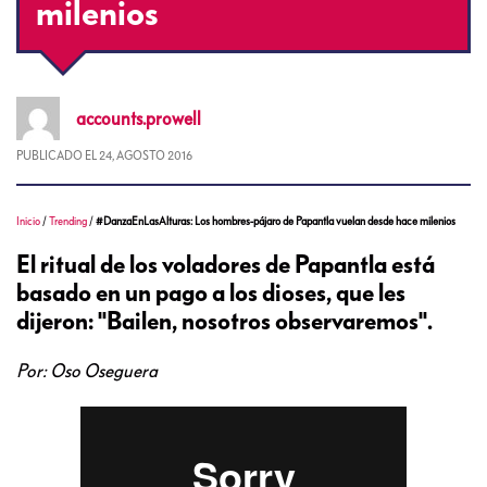
milenios
accounts.prowell
PUBLICADO EL
24, AGOSTO 2016
Inicio
/
Trending
/
#DanzaEnLasAlturas: Los hombres-pájaro de Papantla vuelan desde hace milenios
El ritual de los voladores de Papantla está
basado en un pago a los dioses, que les
dijeron: "Bailen, nosotros observaremos".
Por: Oso Oseguera