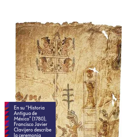
En su “Historia
Antigua de
México” (1780),
Francisco Javier
Clavijero describe
la ceremonia