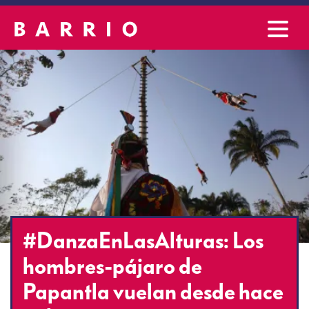
#DanzaEnLasAlturas: Los
hombres-pájaro de
Papantla vuelan desde hace