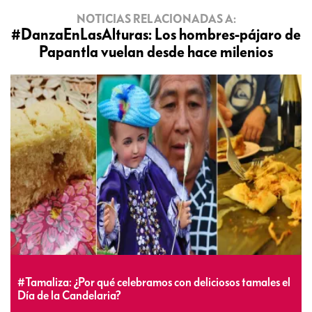
NOTICIAS RELACIONADAS A:
#DanzaEnLasAlturas: Los hombres-pájaro de
Papantla vuelan desde hace milenios
#Tamaliza: ¿Por qué celebramos con deliciosos tamales el
Día de la Candelaria?