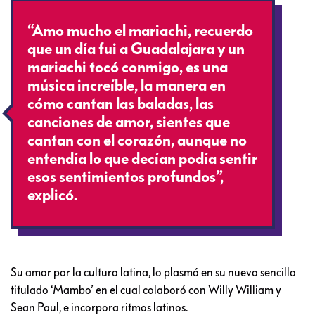
“Amo mucho el mariachi, recuerdo
que un día fui a Guadalajara y un
mariachi tocó conmigo, es una
música increíble, la manera en
cómo cantan las baladas, las
canciones de amor, sientes que
cantan con el corazón, aunque no
entendía lo que decían podía sentir
esos sentimientos profundos”,
explicó.
Su amor por la cultura latina, lo plasmó en su nuevo sencillo
titulado ‘Mambo’ en el cual colaboró con Willy William y
Sean Paul, e incorpora ritmos latinos.