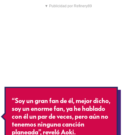
▼ Publicidad por Refinery89
“Soy un gran fan de él, mejor dicho,
soy un enorme fan, ya he hablado
con él un par de veces, pero aún no
tenemos ninguna canción
planeada”, reveló Aoki.