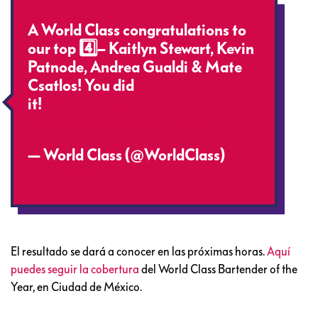
A World Class congratulations to
our top 4️⃣– Kaitlyn Stewart, Kevin
Patnode, Andrea Gualdi & Mate
Csatlos! You did
it!
#WorldClass2017
pic.twitter.com/oy0yZo9f3i
— World Class (@WorldClass)
August 24, 2017
El resultado se dará a conocer en las próximas horas.
Aquí
puedes seguir la cobertura
del World Class Bartender of the
Year, en Ciudad de México.