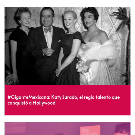
#GiganteMexicana: Katy Jurado, el regio talento que
conquistó a Hollywood