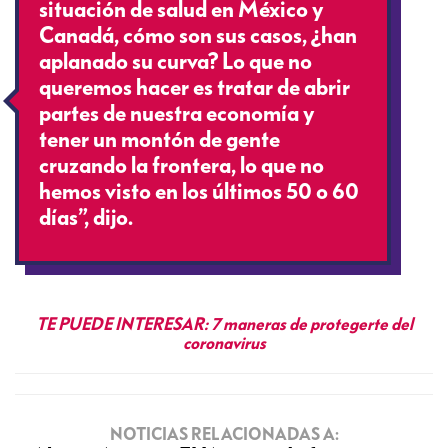
situación de salud en México y
Canadá, cómo son sus casos, ¿han
aplanado su curva? Lo que no
queremos hacer es tratar de abrir
partes de nuestra economía y
tener un montón de gente
cruzando la frontera, lo que no
hemos visto en los últimos 50 o 60
días”, dijo.
TE PUEDE INTERESAR: 7 maneras de protegerte del
coronavirus
NOTICIAS RELACIONADAS A: