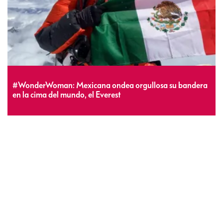
#WonderWoman: Mexicana ondea orgullosa su bandera
en la cima del mundo, el Everest