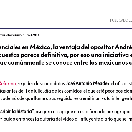
PUBLICADO E
 para salvar a México… de AMLO
denciales en México, la ventaja del opositor Andr
estas parece definitiva, por eso una iniciativa 
 que comúnmente se conoce entre los mexicanos 
 Reforma
, se pide a los candidatos
José Antonio Meade
del oficialis
as antes del 1 de julio, día de los comicios, el que esté peor posicio
, además de que llame a sus seguidores a emitir un voto inteligent
ribir la historia”
, asegura el clip que no está firmado por agrupaci
buido entonces la autoría del video al influyente diario que se i