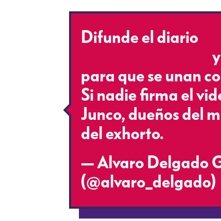
Difunde el diario ⁦
@R
@RicardoAnayaC
⁩ y
para que se unan con
Si nadie firma el vid
Junco, dueños del me
del exhorto.
https:
— Alvaro Delgado
(@alvaro_delgado)