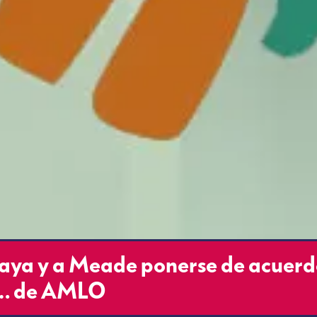
aya y a Meade ponerse de acuer
o… de AMLO