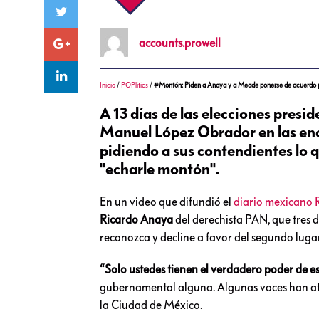
accounts.prowell
Inicio
/
POPlitics
/
#Montón: Piden a Anaya y a Meade ponerse de acuerdo
A 13 días de las elecciones presi
Manuel López Obrador en las encu
pidiendo a sus contendientes lo
"echarle montón".
En un video que difundió el
diario mexicano
Ricardo Anaya
del derechista PAN, que tres dí
reconozca y decline a favor del segundo lugar
“Solo ustedes tienen el verdadero poder de esc
gubernamental alguna. Algunas voces han atri
la Ciudad de México.