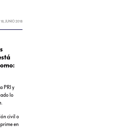
L
18, JUNIO 2018
és
está
como:
ta PRI y
nado lo
e.
ón civil o
mprime en