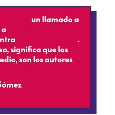
eforma
⁩ un llamado a
 a ⁦
@JoseAMeadeK
tra ⁦
@lopezobrador_
⁩.
eo, significa que los
dio, son los autores
//t.co/PBCKjVcPwD
 Gómez
June 18, 2018