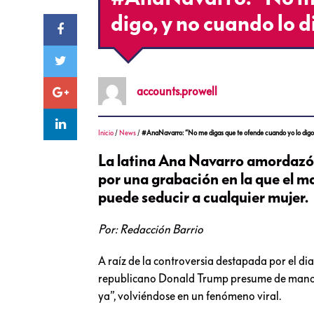
digo, y no cuando lo 
accounts.prowell
Inicio
/
News
/
#AnaNavarro: “No me digas que te ofende cuando yo lo digo,
La latina Ana Navarro amordazó a
por una grabación en la que el 
puede seducir a cualquier mujer.
Por: Redacción Barrio
A raíz de la controversia destapada por el d
republicano Donald Trump presume de manosear
ya”, volviéndose en un fenómeno viral.