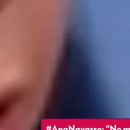
#AnaNavarro: “No me 