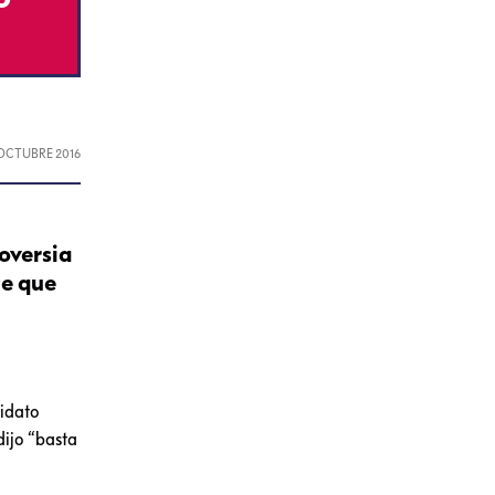
 OCTUBRE 2016
oversia
ce que
idato
dijo “basta